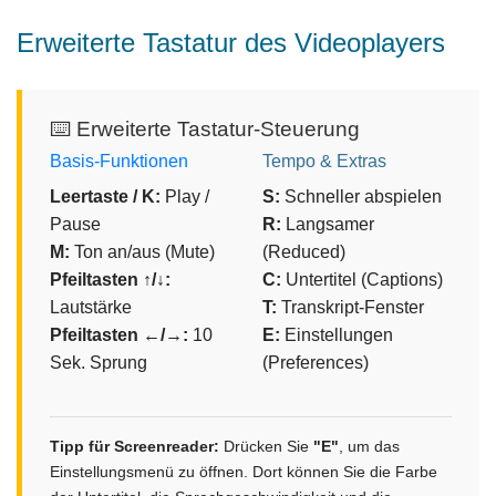
Erweiterte Tastatur des Videoplayers
⌨️ Erweiterte Tastatur-Steuerung
Basis-Funktionen
Tempo & Extras
Leertaste / K:
Play /
S:
Schneller abspielen
Pause
R:
Langsamer
M:
Ton an/aus (Mute)
(Reduced)
Pfeiltasten ↑/↓:
C:
Untertitel (Captions)
Lautstärke
T:
Transkript-Fenster
Pfeiltasten ←/→:
10
E:
Einstellungen
Sek. Sprung
(Preferences)
Tipp für Screenreader:
Drücken Sie
"E"
, um das
Einstellungsmenü zu öffnen. Dort können Sie die Farbe