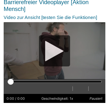
Barrierefreier Videoplayer [Aktion
Mensch]
Video zur Ansicht [testen Sie die Funktionen]
Media
Player
|
|
Abspielen
Neustart
Zurück
Vorwärts
Transkription
Schneller
Langsamer
Einstell
Lauts
anzeigen
0:00
/ 0:00
Geschwindigkeit: 1x
Pausiert